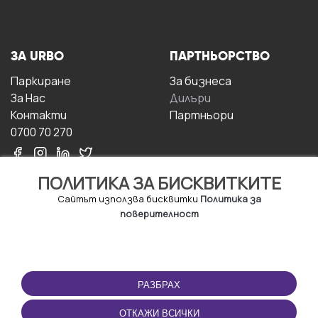
ЗА URBO
ПАРТНЬОРСТВО
Паркиране
За бизнесa
За Hас
Дилъри
Контакти
Партньори
0700 70 270
ПОЛИТИКА ЗА БИСКВИТКИТЕ
Сайтът използва бисквитки
Политика за
поверителност
УСЛОВИЯ ЗА
ИЗТЕГЛЕТЕ
ПОЛЗВАНЕ
ПРИЛОЖЕНИЕТО
РАЗБРАХ
Правила и условия за
ползване
ОТКАЖИ ВСИЧКИ