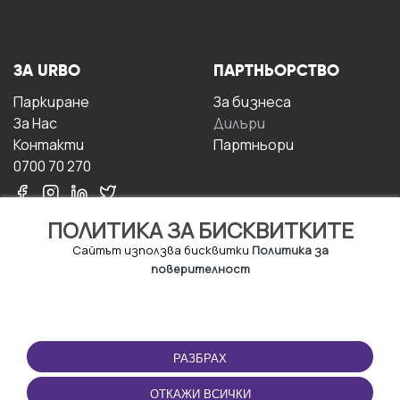
ЗА URBO
ПАРТНЬОРСТВО
Паркиране
За бизнесa
За Hас
Дилъри
Контакти
Партньори
0700 70 270
ПОЛИТИКА ЗА БИСКВИТКИТЕ
Сайтът използва бисквитки
Политика за
поверителност
УСЛОВИЯ ЗА
ИЗТЕГЛЕТЕ
ПОЛЗВАНЕ
ПРИЛОЖЕНИЕТО
РАЗБРАХ
Правила и условия за
ползване
ОТКАЖИ ВСИЧКИ