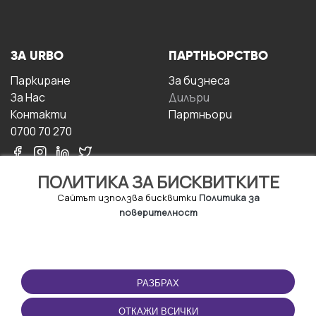
ЗА URBO
ПАРТНЬОРСТВО
Паркиране
За бизнесa
За Hас
Дилъри
Контакти
Партньори
0700 70 270
ПОЛИТИКА ЗА БИСКВИТКИТЕ
Сайтът използва бисквитки
Политика за
поверителност
УСЛОВИЯ ЗА
ИЗТЕГЛЕТЕ
ПОЛЗВАНЕ
ПРИЛОЖЕНИЕТО
РАЗБРАХ
Правила и условия за
ползване
ОТКАЖИ ВСИЧКИ