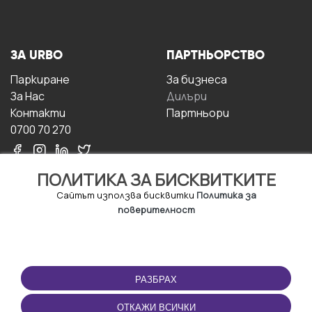
ЗА URBO
ПАРТНЬОРСТВО
Паркиране
За бизнесa
За Hас
Дилъри
Контакти
Партньори
0700 70 270
ПОЛИТИКА ЗА БИСКВИТКИТЕ
Сайтът използва бисквитки
Политика за
поверителност
УСЛОВИЯ ЗА
ИЗТЕГЛЕТЕ
ПОЛЗВАНЕ
ПРИЛОЖЕНИЕТО
РАЗБРАХ
Правила и условия за
ползване
ОТКАЖИ ВСИЧКИ