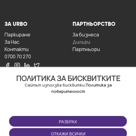
ЗА URBO
ПАРТНЬОРСТВО
Паркиране
За бизнесa
За Hас
Дилъри
Контакти
Партньори
0700 70 270
ПОЛИТИКА ЗА БИСКВИТКИТЕ
Сайтът използва бисквитки
Политика за
поверителност
УСЛОВИЯ ЗА
ИЗТЕГЛЕТЕ
ПОЛЗВАНЕ
ПРИЛОЖЕНИЕТО
РАЗБРАХ
Правила и условия за
ползване
ОТКАЖИ ВСИЧКИ