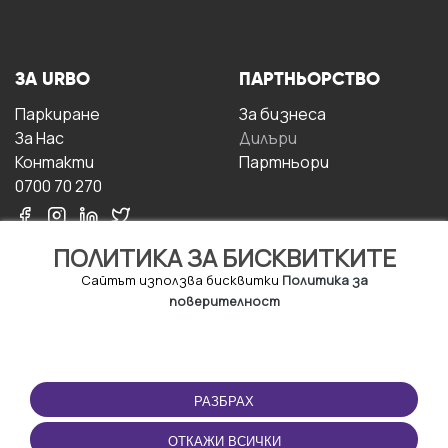
ЗА URBO
ПАРТНЬОРСТВО
Паркиране
За бизнесa
За Hас
Дилъри
Контакти
Партньори
0700 70 270
ПОЛИТИКА ЗА БИСКВИТКИТЕ
Сайтът използва бисквитки
Политика за
поверителност
УСЛОВИЯ ЗА
ИЗТЕГЛЕТЕ
ПОЛЗВАНЕ
ПРИЛОЖЕНИЕТО
РАЗБРАХ
Правила и условия за
ползване
ОТКАЖИ ВСИЧКИ