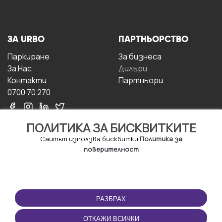
ЗА URBO
ПАРТНЬОРСТВО
Паркиране
За бизнесa
За Hас
Дилъри
Контакти
Партньори
0700 70 270
ПОЛИТИКА ЗА БИСКВИТКИТЕ
Сайтът използва бисквитки
Политика за
поверителност
УСЛОВИЯ ЗА
ИЗТЕГЛЕТЕ
ПОЛЗВАНЕ
ПРИЛОЖЕНИЕТО
РАЗБРАХ
Правила и условия за
ползване
ОТКАЖИ ВСИЧКИ