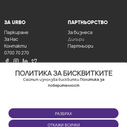
ЗА URBO
ПАРТНЬОРСТВО
Паркиране
За бизнесa
За Hас
Дилъри
Контакти
Партньори
0700 70 270
ПОЛИТИКА ЗА БИСКВИТКИТЕ
Сайтът използва бисквитки
Политика за
поверителност
УСЛОВИЯ ЗА
ИЗТЕГЛЕТЕ
ПОЛЗВАНЕ
ПРИЛОЖЕНИЕТО
РАЗБРАХ
Правила и условия за
ползване
ОТКАЖИ ВСИЧКИ