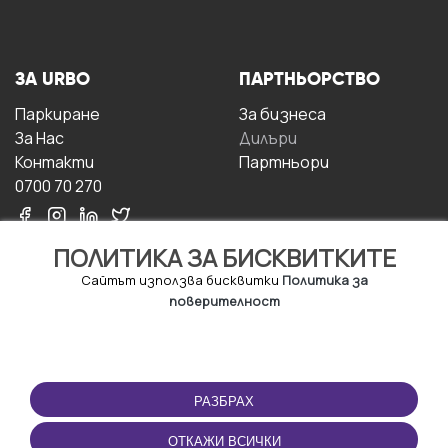
ЗА URBO
ПАРТНЬОРСТВО
Паркиране
За бизнесa
За Hас
Дилъри
Контакти
Партньори
0700 70 270
ПОЛИТИКА ЗА БИСКВИТКИТЕ
Сайтът използва бисквитки
Политика за
поверителност
УСЛОВИЯ ЗА
ИЗТЕГЛЕТЕ
ПОЛЗВАНЕ
ПРИЛОЖЕНИЕТО
РАЗБРАХ
Правила и условия за
ползване
ОТКАЖИ ВСИЧКИ