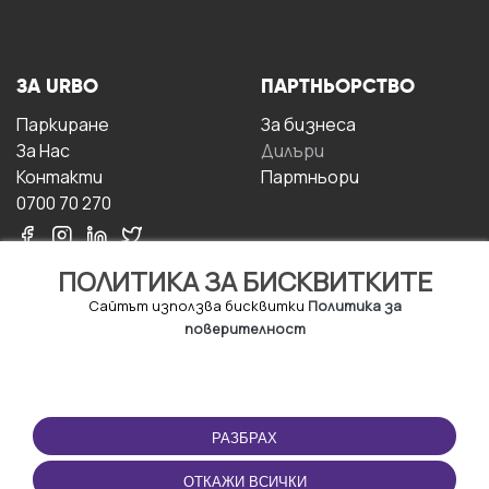
ЗА URBO
ПАРТНЬОРСТВО
Паркиране
За бизнесa
За Hас
Дилъри
Контакти
Партньори
0700 70 270
ПОЛИТИКА ЗА БИСКВИТКИТЕ
Сайтът използва бисквитки
Политика за
поверителност
УСЛОВИЯ ЗА
ИЗТЕГЛЕТЕ
ПОЛЗВАНЕ
ПРИЛОЖЕНИЕТО
РАЗБРАХ
Правила и условия за
ползване
ОТКАЖИ ВСИЧКИ