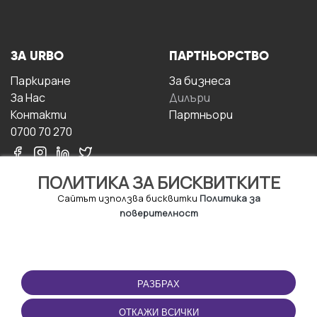
ЗА URBO
ПАРТНЬОРСТВО
Паркиране
За бизнесa
За Hас
Дилъри
Контакти
Партньори
0700 70 270
ПОЛИТИКА ЗА БИСКВИТКИТЕ
Сайтът използва бисквитки
Политика за
поверителност
УСЛОВИЯ ЗА
ИЗТЕГЛЕТЕ
ПОЛЗВАНЕ
ПРИЛОЖЕНИЕТО
РАЗБРАХ
Правила и условия за
ползване
ОТКАЖИ ВСИЧКИ