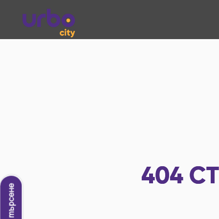
404
СТ
Ново търсене