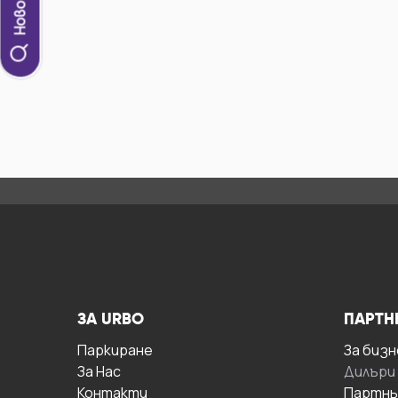
ЗА URBO
ПАРТН
Паркиране
За бизн
За Hас
Дилъри
Контакти
Партнь