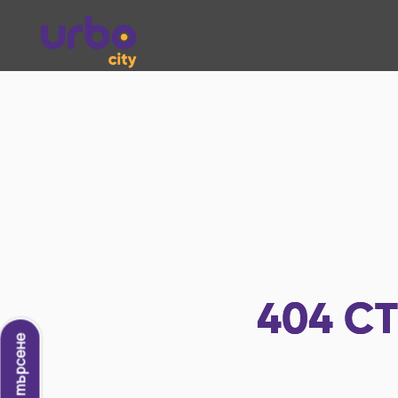
404
СТ
Ново търсене