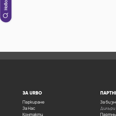
ЗА URBO
ПАРТН
Паркиране
За бизн
За Hас
Дилъри
Контакти
Партнь