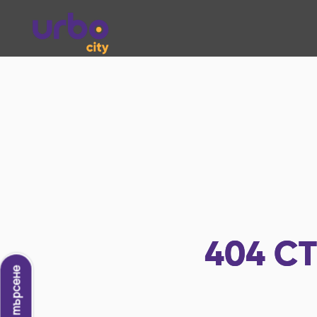
404
СТ
Ново търсене