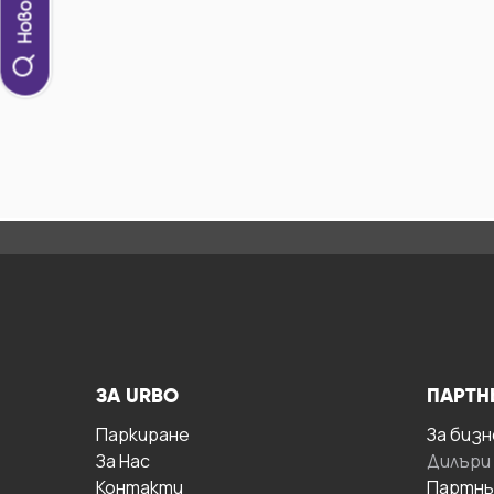
ЗА URBO
ПАРТН
Паркиране
За бизн
За Hас
Дилъри
Контакти
Партнь