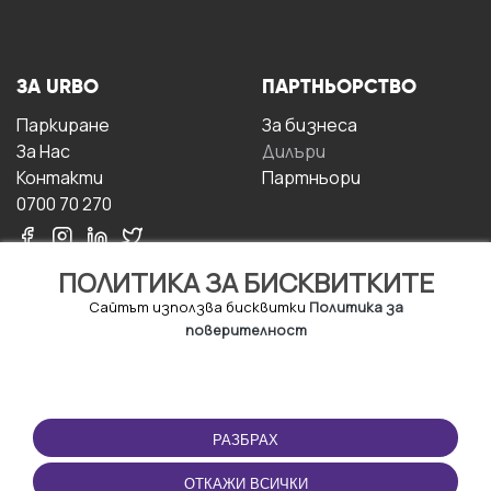
ЗА URBO
ПАРТНЬОРСТВО
Паркиране
За бизнесa
За Hас
Дилъри
Контакти
Партньори
0700 70 270
ПОЛИТИКА ЗА БИСКВИТКИТЕ
Сайтът използва бисквитки
Политика за
поверителност
УСЛОВИЯ ЗА
ИЗТЕГЛЕТЕ
ПОЛЗВАНЕ
ПРИЛОЖЕНИЕТО
РАЗБРАХ
Правила и условия за
ползване
ОТКАЖИ ВСИЧКИ