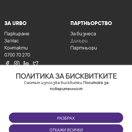
ЗА URBO
ПАРТНЬОРСТВО
Паркиране
За бизнесa
За Hас
Дилъри
Контакти
Партньори
0700 70 270
ПОЛИТИКА ЗА БИСКВИТКИТЕ
Сайтът използва бисквитки
Политика за
поверителност
УСЛОВИЯ ЗА
ИЗТЕГЛЕТЕ
ПОЛЗВАНЕ
ПРИЛОЖЕНИЕТО
РАЗБРАХ
Правила и условия за
ползване
ОТКАЖИ ВСИЧКИ