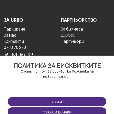
ЗА URBO
ПАРТНЬОРСТВО
Паркиране
За бизнесa
За Hас
Дилъри
Контакти
Партньори
0700 70 270
ПОЛИТИКА ЗА БИСКВИТКИТЕ
Сайтът използва бисквитки
Политика за
поверителност
УСЛОВИЯ ЗА
ИЗТЕГЛЕТЕ
ПОЛЗВАНЕ
ПРИЛОЖЕНИЕТО
РАЗБРАХ
Правила и условия за
ползване
ОТКАЖИ ВСИЧКИ