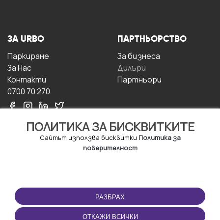
ЗА URBO
ПАРТНЬОРСТВО
Паркиране
За бизнесa
За Hас
Дилъри
Контакти
Партньори
0700 70 270
ПОЛИТИКА ЗА БИСКВИТКИТЕ
Сайтът използва бисквитки
Политика за
поверителност
УСЛОВИЯ ЗА
ИЗТЕГЛЕТЕ
ПОЛЗВАНЕ
ПРИЛОЖЕНИЕТО
РАЗБРАХ
Правила и условия за
ползване
ОТКАЖИ ВСИЧКИ