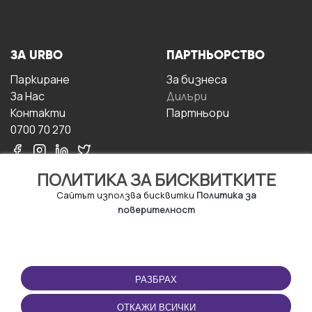
ЗА URBO
ПАРТНЬОРСТВО
Паркиране
За бизнесa
За Hас
Дилъри
Контакти
Партньори
0700 70 270
ПОЛИТИКА ЗА БИСКВИТКИТЕ
Сайтът използва бисквитки
Политика за
поверителност
УСЛОВИЯ ЗА
ИЗТЕГЛЕТЕ
ПОЛЗВАНЕ
ПРИЛОЖЕНИЕТО
РАЗБРАХ
Правила и условия за
ползване
ОТКАЖИ ВСИЧКИ