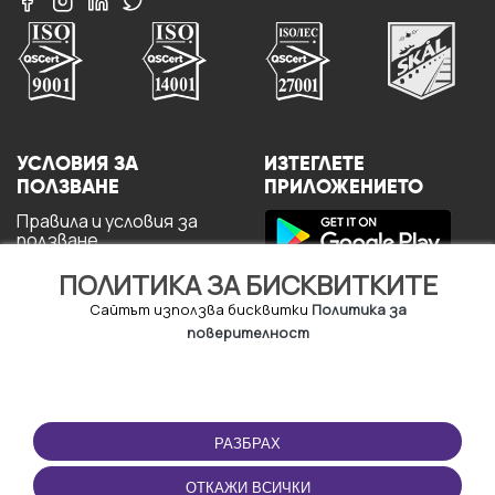
УСЛОВИЯ ЗА
ИЗТЕГЛЕТЕ
ПОЛЗВАНЕ
ПРИЛОЖЕНИЕТО
Правила и условия за
ползване
Политика за
ПОЛИТИКА ЗА БИСКВИТКИТЕ
поверителност
Политика за кукита
Сайтът използва бисквитки
Политика за
За потребителите
поверителност
РАЗБРАХ
ОТКАЖИ ВСИЧКИ