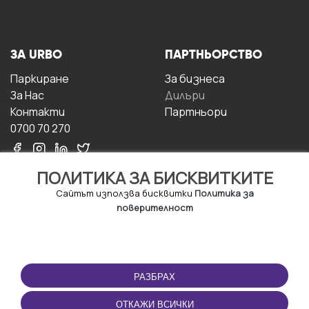
ЗА URBO
ПАРТНЬОРСТВО
Паркиране
За бизнесa
За Hас
Дилъри
Контакти
Партньори
0700 70 270
ПОЛИТИКА ЗА БИСКВИТКИТЕ
Сайтът използва бисквитки
Политика за
поверителност
УСЛОВИЯ ЗА
ИЗТЕГЛЕТЕ
ПОЛЗВАНЕ
ПРИЛОЖЕНИЕТО
РАЗБРАХ
Правила и условия за
ползване
ОТКАЖИ ВСИЧКИ