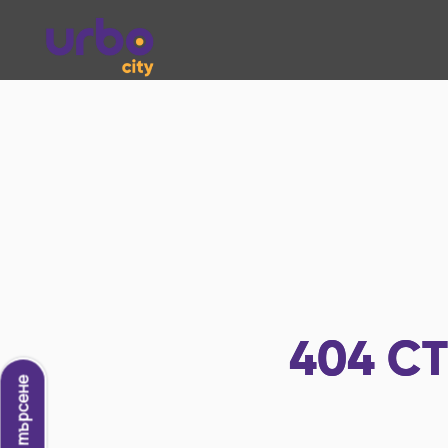
404
СТ
Ново търсене