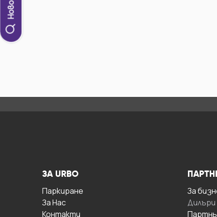
ЗА URBO
ПАРТН
Паркиране
За бизн
За Hас
Дилъри
Контакти
Партнь