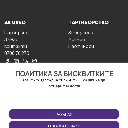
ЗА URBO
ПАРТНЬОРСТВО
Паркиране
За бизнесa
За Hас
Дилъри
Контакти
Партньори
0700 70 270
ПОЛИТИКА ЗА БИСКВИТКИТЕ
Сайтът използва бисквитки
Политика за
поверителност
УСЛОВИЯ ЗА
ИЗТЕГЛЕТЕ
ПОЛЗВАНЕ
ПРИЛОЖЕНИЕТО
РАЗБРАХ
Правила и условия за
ползване
ОТКАЖИ ВСИЧКИ