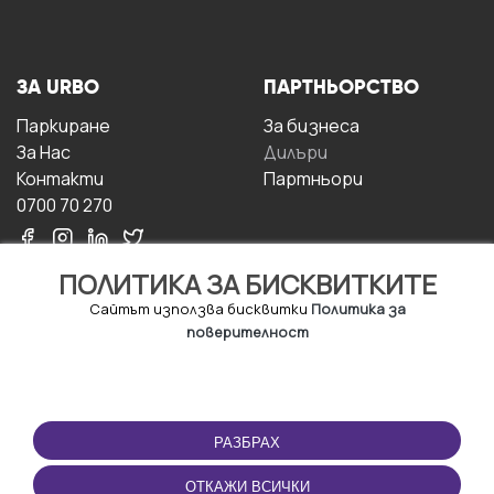
ЗА URBO
ПАРТНЬОРСТВО
Паркиране
За бизнесa
За Hас
Дилъри
Контакти
Партньори
0700 70 270
ПОЛИТИКА ЗА БИСКВИТКИТЕ
Сайтът използва бисквитки
Политика за
поверителност
УСЛОВИЯ ЗА
ИЗТЕГЛЕТЕ
ПОЛЗВАНЕ
ПРИЛОЖЕНИЕТО
РАЗБРАХ
Правила и условия за
ползване
ОТКАЖИ ВСИЧКИ