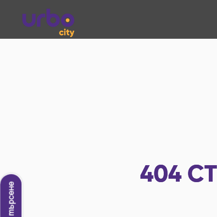
404
СТ
Ново търсене