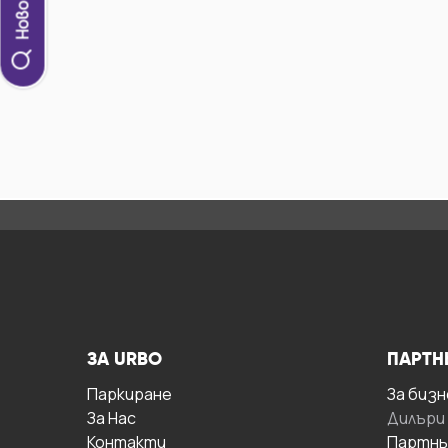
ЗА URBO
ПАРТН
Паркиране
За бизн
За Hас
Дилъри
Контакти
Партнь