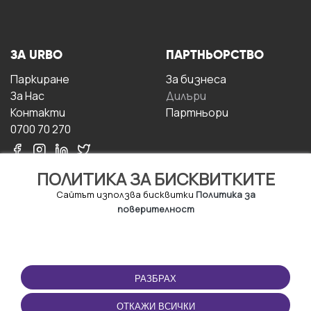
ЗА URBO
ПАРТНЬОРСТВО
Паркиране
За бизнесa
За Hас
Дилъри
Контакти
Партньори
0700 70 270
ПОЛИТИКА ЗА БИСКВИТКИТЕ
Сайтът използва бисквитки
Политика за
поверителност
УСЛОВИЯ ЗА
ИЗТЕГЛЕТЕ
ПОЛЗВАНЕ
ПРИЛОЖЕНИЕТО
РАЗБРАХ
Правила и условия за
ползване
ОТКАЖИ ВСИЧКИ