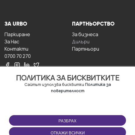
ЗА URBO
ПАРТНЬОРСТВО
Паркиране
За бизнесa
За Hас
Дилъри
Контакти
Партньори
0700 70 270
ПОЛИТИКА ЗА БИСКВИТКИТЕ
Сайтът използва бисквитки
Политика за
поверителност
УСЛОВИЯ ЗА
ИЗТЕГЛЕТЕ
ПОЛЗВАНЕ
ПРИЛОЖЕНИЕТО
РАЗБРАХ
Правила и условия за
ползване
ОТКАЖИ ВСИЧКИ