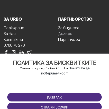
ЗА URBO
ПАРТНЬОРСТВО
Паркиране
За бизнесa
За Hас
Дилъри
Контакти
Партньори
0700 70 270
ПОЛИТИКА ЗА БИСКВИТКИТЕ
Сайтът използва бисквитки
Политика за
поверителност
УСЛОВИЯ ЗА
ИЗТЕГЛЕТЕ
ПОЛЗВАНЕ
ПРИЛОЖЕНИЕТО
РАЗБРАХ
Правила и условия за
ползване
ОТКАЖИ ВСИЧКИ