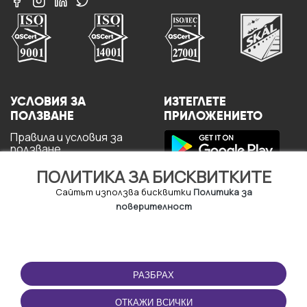
УСЛОВИЯ ЗА
ИЗТЕГЛЕТЕ
ПОЛЗВАНЕ
ПРИЛОЖЕНИЕТО
Правила и условия за
ползване
Политика за
ПОЛИТИКА ЗА БИСКВИТКИТЕ
поверителност
Политика за кукита
Сайтът използва бисквитки
Политика за
За потребителите
поверителност
РАЗБРАХ
ОТКАЖИ ВСИЧКИ