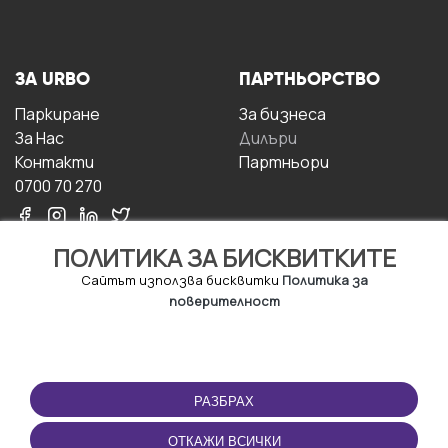
ЗА URBO
ПАРТНЬОРСТВО
Паркиране
За бизнесa
За Hас
Дилъри
Контакти
Партньори
0700 70 270
ПОЛИТИКА ЗА БИСКВИТКИТЕ
Сайтът използва бисквитки
Политика за
поверителност
УСЛОВИЯ ЗА
ИЗТЕГЛЕТЕ
ПОЛЗВАНЕ
ПРИЛОЖЕНИЕТО
РАЗБРАХ
Правила и условия за
ползване
ОТКАЖИ ВСИЧКИ