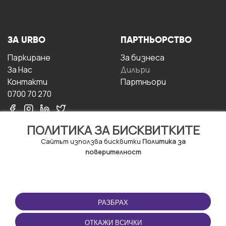
ЗА URBO
ПАРТНЬОРСТВО
Паркиране
За бизнесa
За Hас
Дилъри
Контакти
Партньори
0700 70 270
ПОЛИТИКА ЗА БИСКВИТКИТЕ
Сайтът използва бисквитки
Политика за
поверителност
УСЛОВИЯ ЗА
ИЗТЕГЛЕТЕ
ПОЛЗВАНЕ
ПРИЛОЖЕНИЕТО
РАЗБРАХ
Правила и условия за
ползване
ОТКАЖИ ВСИЧКИ