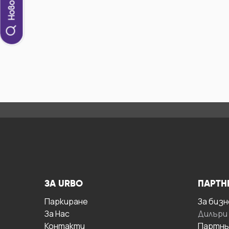
ЗА URBO
ПАРТН
Паркиране
За бизн
За Hас
Дилъри
Контакти
Партнь