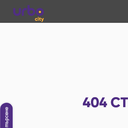
404
СТ
Ново търсене