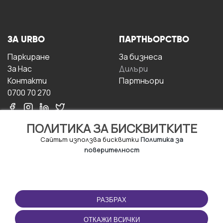
ЗА URBO
ПАРТНЬОРСТВО
Паркиране
За бизнесa
За Hас
Дилъри
Контакти
Партньори
0700 70 270
ПОЛИТИКА ЗА БИСКВИТКИТЕ
Сайтът използва бисквитки
Политика за
поверителност
УСЛОВИЯ ЗА
ИЗТЕГЛЕТЕ
ПОЛЗВАНЕ
ПРИЛОЖЕНИЕТО
РАЗБРАХ
Правила и условия за
ползване
ОТКАЖИ ВСИЧКИ