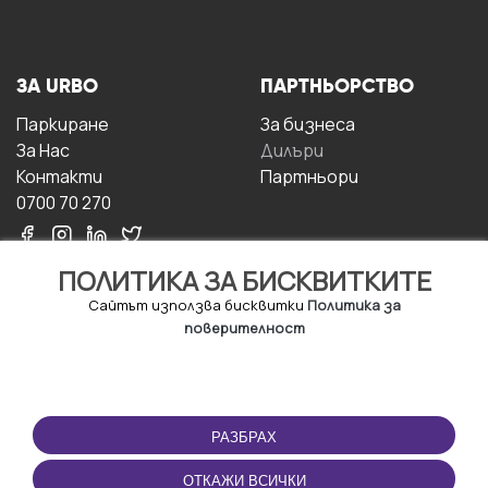
ЗА URBO
ПАРТНЬОРСТВО
Паркиране
За бизнесa
За Hас
Дилъри
Контакти
Партньори
0700 70 270
ПОЛИТИКА ЗА БИСКВИТКИТЕ
Сайтът използва бисквитки
Политика за
поверителност
УСЛОВИЯ ЗА
ИЗТЕГЛЕТЕ
ПОЛЗВАНЕ
ПРИЛОЖЕНИЕТО
РАЗБРАХ
Правила и условия за
ползване
ОТКАЖИ ВСИЧКИ