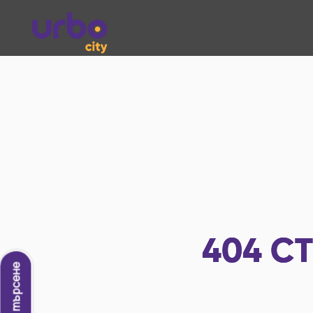
404
СТ
Ново търсене