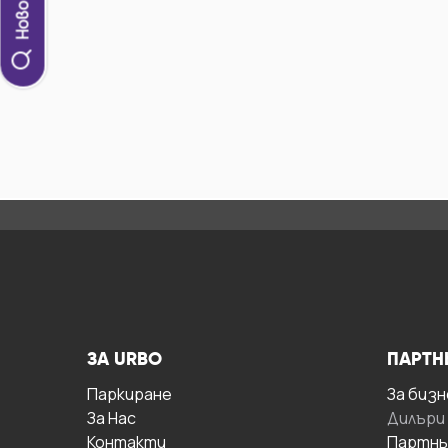
ЗА URBO
ПАРТН
Паркиране
За бизн
За Hас
Дилъри
Контакти
Партнь