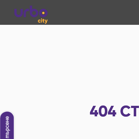
404
СТ
Ново търсене