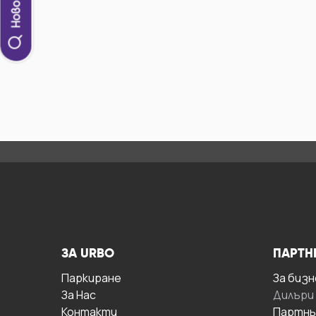
ЗА URBO
ПАРТН
Паркиране
За бизн
За Hас
Дилъри
Контакти
Партнь