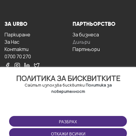
ЗА URBO
ПАРТНЬОРСТВО
Паркиране
За бизнесa
За Hас
Дилъри
Контакти
Партньори
0700 70 270
ПОЛИТИКА ЗА БИСКВИТКИТЕ
Сайтът използва бисквитки
Политика за
поверителност
УСЛОВИЯ ЗА
ИЗТЕГЛЕТЕ
ПОЛЗВАНЕ
ПРИЛОЖЕНИЕТО
РАЗБРАХ
Правила и условия за
ползване
ОТКАЖИ ВСИЧКИ