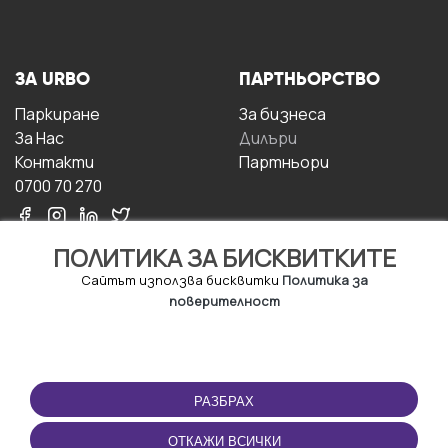
ЗА URBO
ПАРТНЬОРСТВО
Паркиране
За бизнесa
За Hас
Дилъри
Контакти
Партньори
0700 70 270
ПОЛИТИКА ЗА БИСКВИТКИТЕ
Сайтът използва бисквитки
Политика за
поверителност
УСЛОВИЯ ЗА
ИЗТЕГЛЕТЕ
ПОЛЗВАНЕ
ПРИЛОЖЕНИЕТО
РАЗБРАХ
Правила и условия за
ползване
ОТКАЖИ ВСИЧКИ