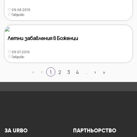
09.08.2019
Габрово
Летни забавления в Боженци
09.07.2019
Габрово
«
‹
…
1
2
3
4
›
»
ЗА URBO
ПАРТНЬОРСТВО