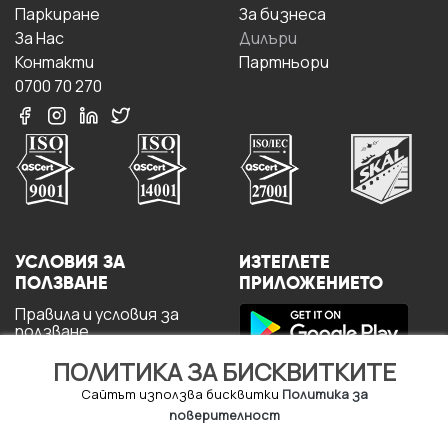
Паркиране
За бизнесa
За Hас
Дилъри
Контакти
Партньори
0700 70 270
УСЛОВИЯ ЗА
ИЗТЕГЛЕТЕ
ПОЛЗВАНЕ
ПРИЛОЖЕНИЕТО
Правила и условия за
ползване
Политика за
ПОЛИТИКА ЗА БИСКВИТКИТЕ
поверителност
Политика за кукита
Сайтът използва бисквитки
Политика за
За потребителите
поверителност