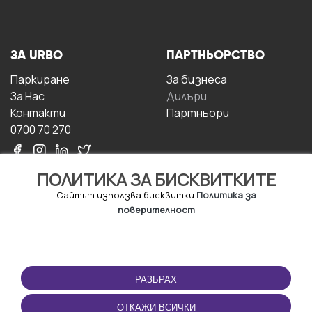
ЗА URBO
ПАРТНЬОРСТВО
Паркиране
За бизнесa
За Hас
Дилъри
Контакти
Партньори
0700 70 270
ПОЛИТИКА ЗА БИСКВИТКИТЕ
Сайтът използва бисквитки
Политика за
поверителност
УСЛОВИЯ ЗА
ИЗТЕГЛЕТЕ
ПОЛЗВАНЕ
ПРИЛОЖЕНИЕТО
РАЗБРАХ
Правила и условия за
ползване
ОТКАЖИ ВСИЧКИ