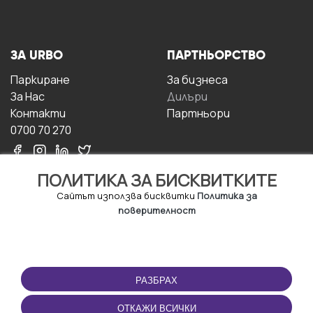
ЗА URBO
ПАРТНЬОРСТВО
Паркиране
За бизнесa
За Hас
Дилъри
Контакти
Партньори
0700 70 270
ПОЛИТИКА ЗА БИСКВИТКИТЕ
Сайтът използва бисквитки
Политика за
поверителност
УСЛОВИЯ ЗА
ИЗТЕГЛЕТЕ
ПОЛЗВАНЕ
ПРИЛОЖЕНИЕТО
РАЗБРАХ
Правила и условия за
ползване
ОТКАЖИ ВСИЧКИ