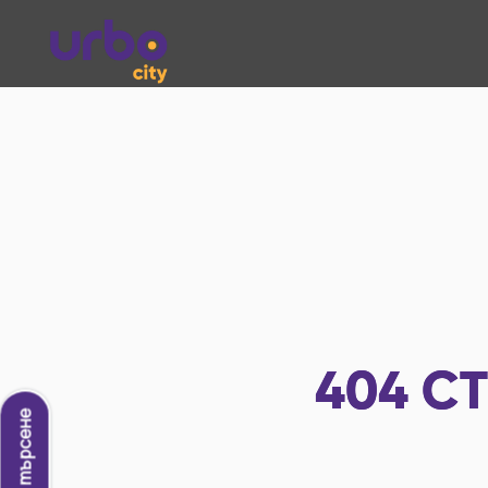
404
СТ
Ново търсене