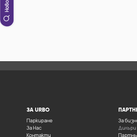
ЗА URBO
ПАРТН
Паркиране
За бизн
За Hас
Дилъри
Контакти
Партнь