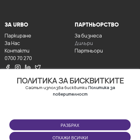
ЗА URBO
ПАРТНЬОРСТВО
Паркиране
За бизнесa
За Hас
Дилъри
Контакти
Партньори
0700 70 270
ПОЛИТИКА ЗА БИСКВИТКИТЕ
Сайтът използва бисквитки
Политика за
поверителност
УСЛОВИЯ ЗА
ИЗТЕГЛЕТЕ
ПОЛЗВАНЕ
ПРИЛОЖЕНИЕТО
РАЗБРАХ
Правила и условия за
ползване
ОТКАЖИ ВСИЧКИ