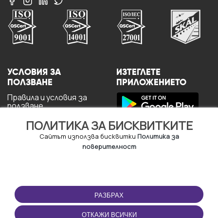
УСЛОВИЯ ЗА
ИЗТЕГЛЕТЕ
ПОЛЗВАНЕ
ПРИЛОЖЕНИЕТО
Правила и условия за
ползване
Политика за
ПОЛИТИКА ЗА БИСКВИТКИТЕ
поверителност
Политика за кукита
Сайтът използва бисквитки
Политика за
За потребителите
поверителност
РАЗБРАХ
ОТКАЖИ ВСИЧКИ