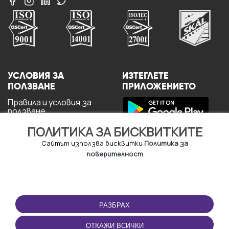
УСЛОВИЯ ЗА
ИЗТЕГЛЕТЕ
ПОЛЗВАНЕ
ПРИЛОЖЕНИЕТО
Правила и условия за
ползване
Политика за
ПОЛИТИКА ЗА БИСКВИТКИТЕ
поверителност
Политика за кукита
Сайтът използва бисквитки
Политика за
За потребителите
поверителност
РАЗБРАХ
ОТКАЖИ ВСИЧКИ