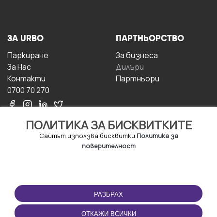
ЗА URBO
ПАРТНЬОРСТВО
Паркиране
За бизнесa
За Hас
Дилъри
Контакти
Партньори
0700 70 270
ПОЛИТИКА ЗА БИСКВИТКИТЕ
Сайтът използва бисквитки
Политика за
поверителност
УСЛОВИЯ ЗА
ИЗТЕГЛЕТЕ
ПОЛЗВАНЕ
ПРИЛОЖЕНИЕТО
РАЗБРАХ
Правила и условия за
ползване
ОТКАЖИ ВСИЧКИ