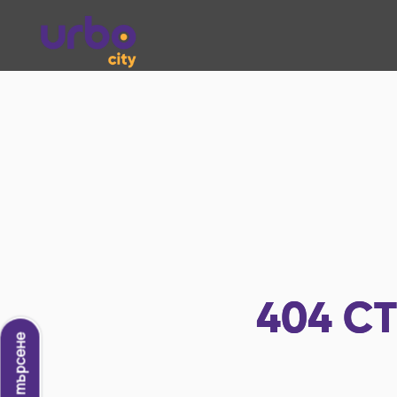
404
СТ
Ново търсене