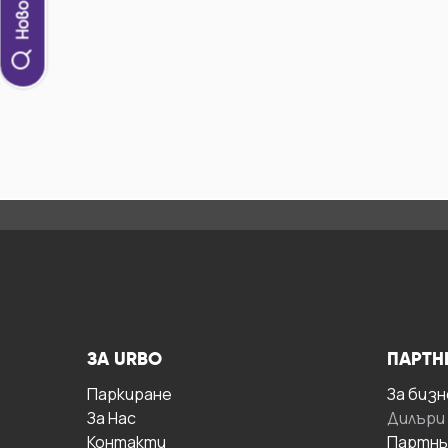
ЗА URBO
ПАРТН
Паркиране
За бизн
За Hас
Дилъри
Контакти
Партнь