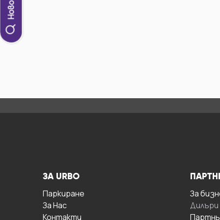
ЗА URBO
ПАРТН
Паркиране
За бизн
За Hас
Дилъри
Контакти
Партнь