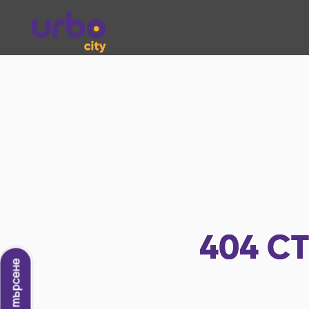
404
СТ
Ново търсене