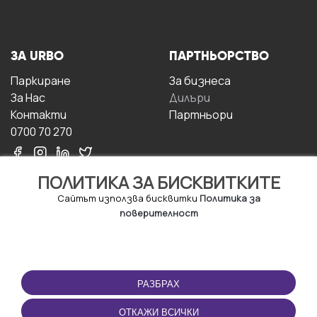
ЗА URBO
ПАРТНЬОРСТВО
Паркиране
За бизнесa
За Hас
Дилъри
Контакти
Партньори
0700 70 270
ПОЛИТИКА ЗА БИСКВИТКИТЕ
Сайтът използва бисквитки
Политика за
поверителност
УСЛОВИЯ ЗА
ИЗТЕГЛЕТЕ
ПОЛЗВАНЕ
ПРИЛОЖЕНИЕТО
РАЗБРАХ
Правила и условия за
ползване
ОТКАЖИ ВСИЧКИ