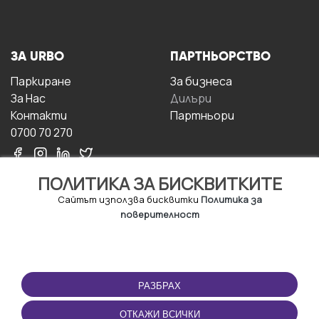
ЗА URBO
ПАРТНЬОРСТВО
Паркиране
За бизнесa
За Hас
Дилъри
Контакти
Партньори
0700 70 270
ПОЛИТИКА ЗА БИСКВИТКИТЕ
Сайтът използва бисквитки
Политика за
поверителност
УСЛОВИЯ ЗА
ИЗТЕГЛЕТЕ
ПОЛЗВАНЕ
ПРИЛОЖЕНИЕТО
РАЗБРАХ
Правила и условия за
ползване
ОТКАЖИ ВСИЧКИ